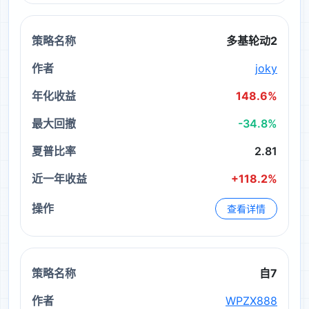
多基轮动2
joky
148.6%
-34.8%
2.81
+118.2%
查看详情
自7
WPZX888