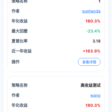
1
gushaoda
180.3%
-23.4%
3.18
+163.9%
查看详情
高收益测试
wang
180.3%