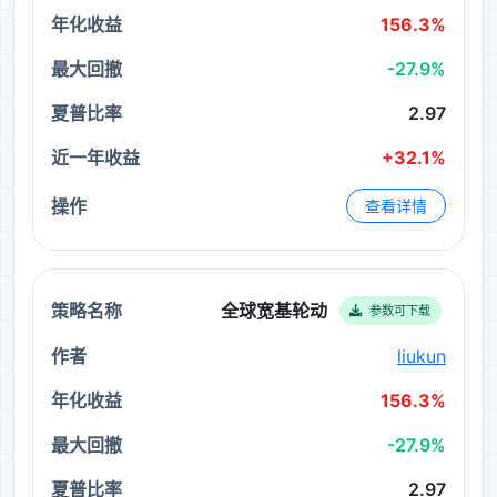
156.3%
-27.9%
2.97
+32.1%
查看详情
全球宽基轮动
参数可下载
liukun
156.3%
-27.9%
2.97