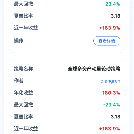
-23.4%
3.18
+163.9%
查看详情
全球多资产动量轮动策略
qiangren
180.3%
-23.4%
3.18
+163.9%