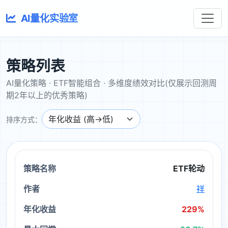
AI量化实验室
策略列表
AI量化策略 · ETF智能组合 · 多维度绩效对比(仅展示回测周
期2年以上的优秀策略)
排序方式：
ETF轮动
祥
229%