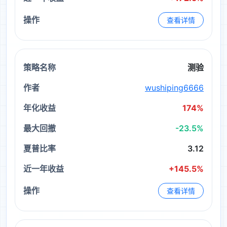
查看详情
测验
wushiping6666
174%
-23.5%
3.12
+145.5%
查看详情