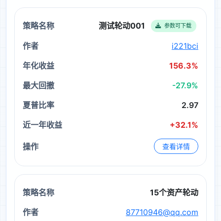
测试轮动001
参数可下载
i221bci
156.3%
-27.9%
2.97
+32.1%
查看详情
15个资产轮动
87710946@qq.com