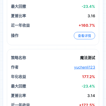
-23.4%
3.16
+160.7%
查看详情
魔法测试
yuchenli123
177.2%
-23.4%
3.14
+172.5%