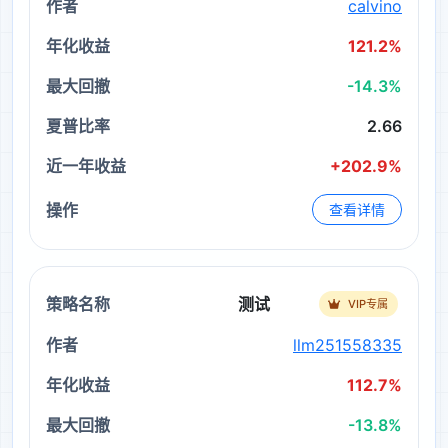
calvino
121.2%
-14.3%
2.66
+202.9%
查看详情
测试
VIP专属
llm251558335
112.7%
-13.8%