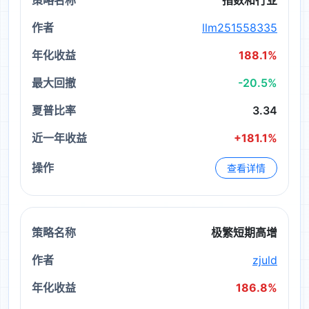
llm251558335
188.1%
-20.5%
3.34
+181.1%
查看详情
极繁短期高增
zjuld
186.8%