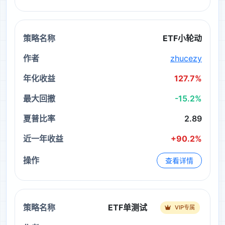
ETF小轮动
zhucezy
127.7%
-15.2%
2.89
+90.2%
查看详情
ETF单测试
VIP专属