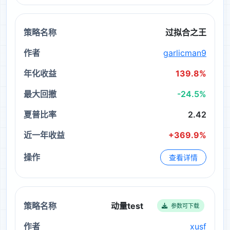
过拟合之王
garlicman9
139.8%
-24.5%
2.42
+369.9%
查看详情
动量test
参数可下载
xusf